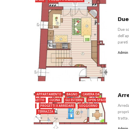
Due
Due so
dell’a
pareti .
Admin
Arr
APPARTAMENTO
BAGNO
CAMERA DA
LETTO
CUCINA
GLI ESTERNI
OPEN-SPACE
Arreda
PROGETTI X ARREDARE
SOGGIORNO
TERRAZZA
propri
tratta .
Admin