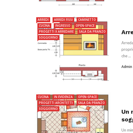
ARREDI
ARREDI FISSI
CAMINETTO
CUCINA
INGRESSO
OPEN-SPACE
Arr
PROGETTI X ARREDARE
SALA DA PRANZO
SOGGIORNO
Arreda
propri
che ...
Admin
CUCINA
IN EVIDENZA
OPEN-SPACE
PROGETTI ARCHITETTI
SALA DA PRANZO
SOGGIORNO
Un 
sog
Un min