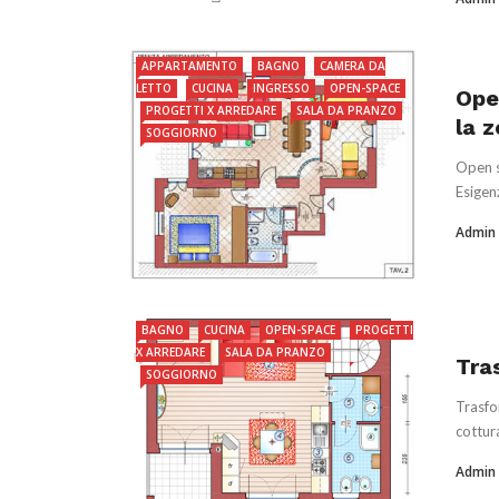
APPARTAMENTO
BAGNO
CAMERA DA
LETTO
CUCINA
INGRESSO
OPEN-SPACE
Ope
PROGETTI X ARREDARE
SALA DA PRANZO
la 
SOGGIORNO
Open s
Esigenz
Admin
BAGNO
CUCINA
OPEN-SPACE
PROGETTI
X ARREDARE
SALA DA PRANZO
Tra
SOGGIORNO
Trasfo
cottur
Admin