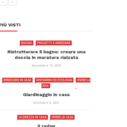
PIÙ VISTI
BAGNO
PROGETTI X ARREDARE
Ristrutturare il bagno: creare una
doccia in muratura rialzata
Novembre 13, 2019
BENESSERE IN CASA
RISPARMIO ED ECOLOGIA
VIVERE LA
CASA
Giardinaggio in casa
Dicembre 5, 2011
SICUREZZA IN CASA
VIVERE LA CASA
Il radon