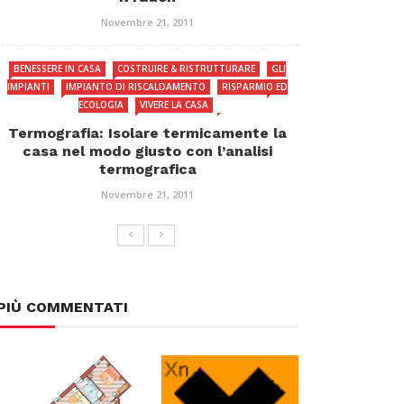
Novembre 21, 2011
BENESSERE IN CASA
COSTRUIRE & RISTRUTTURARE
GLI
IMPIANTI
IMPIANTO DI RISCALDAMENTO
RISPARMIO ED
ECOLOGIA
VIVERE LA CASA
Termografia: Isolare termicamente la
casa nel modo giusto con l’analisi
termografica
Novembre 21, 2011
PIÙ COMMENTATI