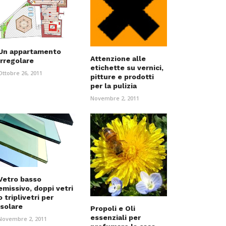
Un appartamento
Attenzione alle
irregolare
etichette su vernici,
Ottobre 26, 2011
pitture e prodotti
per la pulizia
Novembre 2, 2011
Vetro basso
emissivo, doppi vetri
o triplivetri per
isolare
Propoli e Oli
essenziali per
Novembre 2, 2011