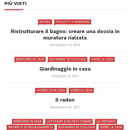
PIÙ VISTI
BAGNO
PROGETTI X ARREDARE
Ristrutturare il bagno: creare una doccia in
muratura rialzata
Novembre 13, 2019
BENESSERE IN CASA
RISPARMIO ED ECOLOGIA
VIVERE LA CASA
Giardinaggio in casa
Dicembre 5, 2011
SICUREZZA IN CASA
VIVERE LA CASA
Il radon
Novembre 21, 2011
BENESSERE IN CASA
COSTRUIRE & RISTRUTTURARE
GLI IMPIANTI
IMPIANTO DI RISCALDAMENTO
RISPARMIO ED ECOLOGIA
VIVERE LA CASA