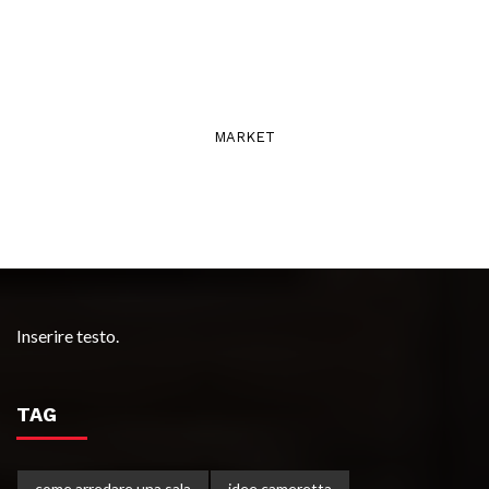
MARKET
Inserire testo.
TAG
come arredare una sala
idee cameretta