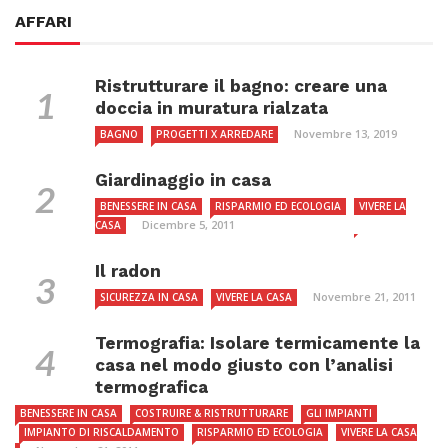
AFFARI
Ristrutturare il bagno: creare una
doccia in muratura rialzata
Novembre 13, 2019
BAGNO
PROGETTI X ARREDARE
Giardinaggio in casa
BENESSERE IN CASA
RISPARMIO ED ECOLOGIA
VIVERE LA
Dicembre 5, 2011
CASA
Il radon
Novembre 21, 2011
SICUREZZA IN CASA
VIVERE LA CASA
Termografia: Isolare termicamente la
casa nel modo giusto con l’analisi
termografica
BENESSERE IN CASA
COSTRUIRE & RISTRUTTURARE
GLI IMPIANTI
IMPIANTO DI RISCALDAMENTO
RISPARMIO ED ECOLOGIA
VIVERE LA CASA