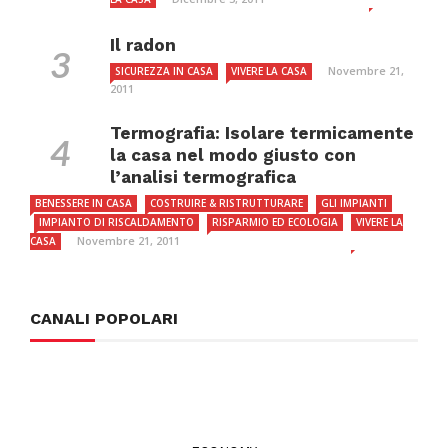
Il radon
Novembre 21,
SICUREZZA IN CASA
VIVERE LA CASA
2011
Termografia: Isolare termicamente
la casa nel modo giusto con
l’analisi termografica
BENESSERE IN CASA
COSTRUIRE & RISTRUTTURARE
GLI IMPIANTI
IMPIANTO DI RISCALDAMENTO
RISPARMIO ED ECOLOGIA
VIVERE LA
Novembre 21, 2011
CASA
CANALI POPOLARI