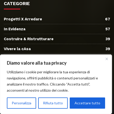
CATEGORIE
Progetti X Arredare
67
In Evidenza
57
Costruire & Ristrutturare
39
Vivere la cAsa
39
Arredi
24
Diamo valore alla tua privacy
Bagno
22
Utilizziamo i cookie per migliorare la tua esperienza di
navigazione, offrirti pubblicità o contenuti personalizzati e
Cucina
21
analizzare il nostro traffico. Cliccando “Accetta tutti”,
acconsenti al nostro utilizzo dei cookie.
© Copyright 2019 Powered By La CASA Giusta Srl
Personalizza
Rifiuta tutto
Accettare tutto
FAQ
Cerca
Preventivo Progetti
Login
Log Out
Reset Password
Register
Your Profile